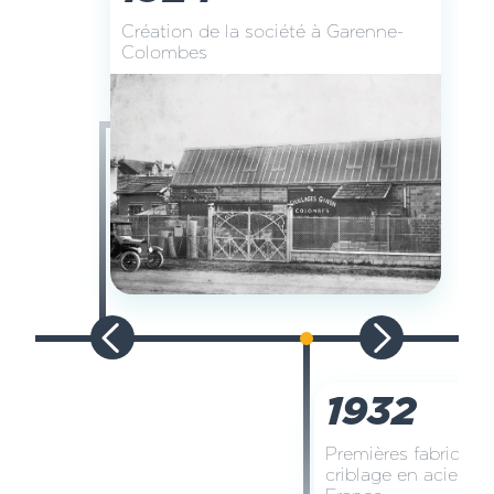
Création de la société à Garenne-
Colombes
1932
Premières fabricatio
criblage en acier ha