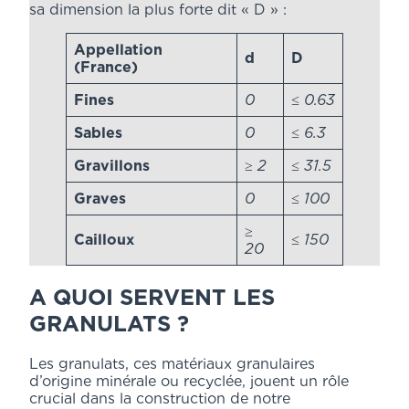
sa dimension la plus forte dit « D » :
Appellation
d
D
(France)
Fines
0
≤
0.63
Sables
0
≤
6.3
Gravillons
≥
2
≤ 31.5
Graves
0
≤ 100
≥
Cailloux
≤ 150
20
A QUOI SERVENT LES
GRANULATS ?
Les granulats, ces matériaux granulaires
d’origine minérale ou recyclée, jouent un rôle
crucial dans la construction de notre