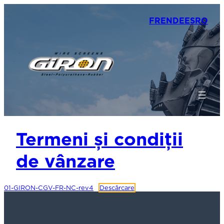
FR
EN
DE
ES
RO
Termeni și condiții
de vânzare
01-GIRON-CGV-FR-NC-rev4
Descărcare