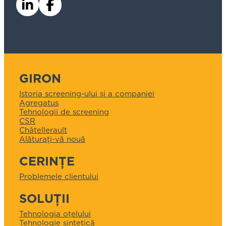
GIRON
Istoria screening-ului și a companiei
Agregatus
Tehnologii de screening
CSR
Châtellerault
Alăturați-vă nouă
CERINȚE
Problemele clientului
SOLUȚII
Tehnologia oțelului
Tehnologie sintetică