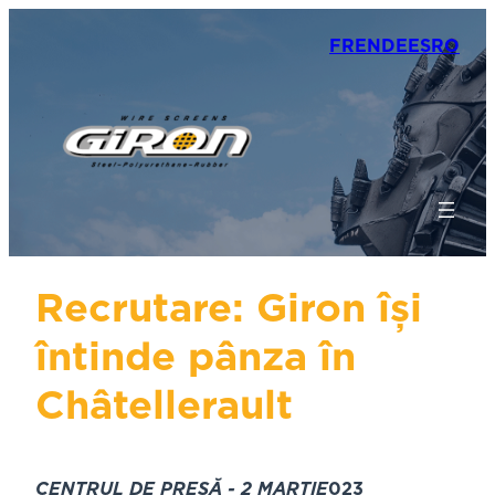
FR
EN
DE
ES
RO
Recrutare: Giron își
întinde pânza în
Châtellerault
CENTRUL DE PRESĂ - 2 MARTIE
023