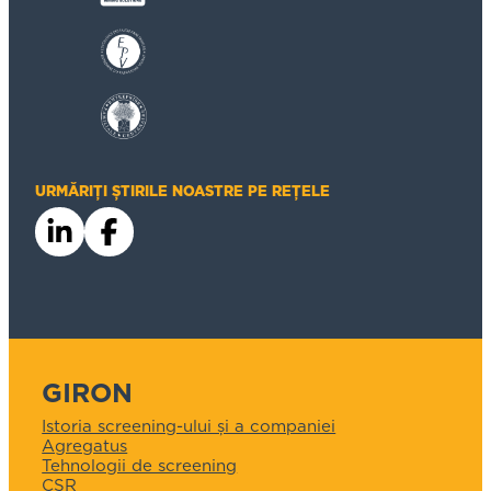
URMĂRIȚI ȘTIRILE NOASTRE PE REȚELE
GIRON
Istoria screening-ului și a companiei
Agregatus
Tehnologii de screening
CSR