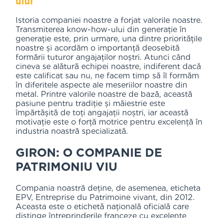
ului
Istoria companiei noastre a forjat valorile noastre.
Transmiterea know-how-ului din generație în
generație este, prin urmare, una dintre prioritățile
noastre și acordăm o importanță deosebită
formării tuturor angajaților noștri. Atunci când
cineva se alătură echipei noastre, indiferent dacă
este calificat sau nu, ne facem timp să îl formăm
în diferitele aspecte ale meseriilor noastre din
metal. Printre valorile noastre de bază, această
pasiune pentru tradiție și măiestrie este
împărtășită de toți angajații noștri, iar această
motivație este o forță motrice pentru excelență în
industria noastră specializată.
GIRON: O COMPANIE DE
PATRIMONIU VIU
Compania noastră deține, de asemenea, eticheta
EPV, Entreprise du Patrimoine vivant, din 2012.
Aceasta este o etichetă națională oficială care
distinge întreprinderile franceze cu excelente