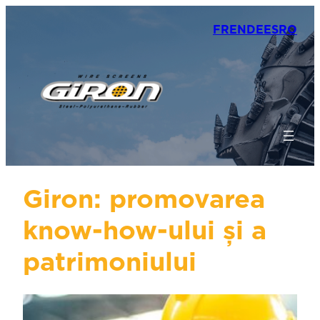
FR
EN
DE
ES
RO
Giron: promovarea
know-how-ului și a
patrimoniului