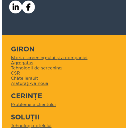
GIRON
Istoria screening-ului și a companiei
Agregatus
Tehnologii de screening
CSR
Châtellerault
Alăturați-vă nouă
CERINȚE
Problemele clientului
SOLUȚII
Tehnologia oțelului