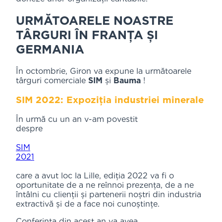
URMĂTOARELE NOASTRE
TÂRGURI ÎN FRANȚA ȘI
GERMANIA
În octombrie, Giron va expune la următoarele
târguri comerciale
SIM
și
Bauma
!
SIM 2022: Expoziția industriei minerale
În urmă cu un an v-am povestit
despre
SIM
2021
care a avut loc la Lille, ediția 2022 va fi o
oportunitate de a ne reînnoi prezența, de a ne
întâlni cu clienții și partenerii noștri din industria
extractivă și de a face noi cunoștințe.
Conferința din acest an va avea