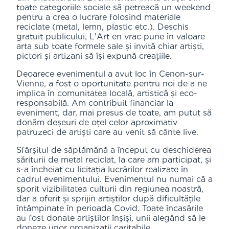
toate categoriile sociale să petreacă un weekend
pentru a crea o lucrare folosind materiale
reciclate (metal, lemn, plastic etc.). Deschis
gratuit publicului, L'Art en vrac pune în valoare
arta sub toate formele sale și invită chiar artiști,
pictori și artizani să își expună creațiile.
Deoarece evenimentul a avut loc în Cenon-sur-
Vienne, a fost o oportunitate pentru noi de a ne
implica în comunitatea locală, artistică și eco-
responsabilă. Am contribuit financiar la
eveniment, dar, mai presus de toate, am putut să
donăm deșeuri de oțel celor aproximativ
patruzeci de artiști care au venit să cânte live.
Sfârșitul de săptămână a început cu deschiderea
săriturii de metal reciclat, la care am participat, și
s-a încheiat cu licitația lucrărilor realizate în
cadrul evenimentului. Evenimentul nu numai că a
sporit vizibilitatea culturii din regiunea noastră,
dar a oferit și sprijin artiștilor după dificultățile
întâmpinate în perioada Covid. Toate încasările
au fost donate artiștilor înșiși, unii alegând să le
doneze unor organizații caritabile.