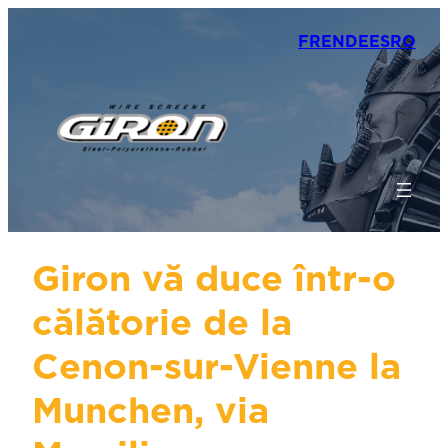
FR
EN
DE
ES
RO
Giron vă duce într-o
călătorie de la
Cenon-sur-Vienne la
Munchen, via