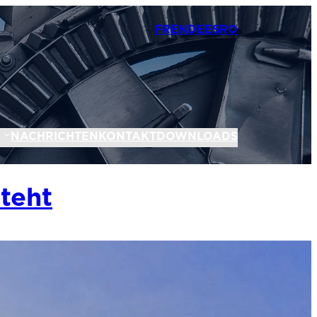
FR
EN
DE
ES
RO
N
NACHRICHTEN
KONTAKT
DOWNLOADS
steht