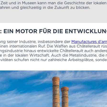
Zeit und in Museen kann man die Geschichte der lokalen I
ahren und gleichzeitig in die Zukunft zu blicken.
T: EIN MOTOR FÜR DIE ENTWICKLU
lung seiner Industrie, insbesondere der
Manufactures d’ar
einen internationalen Ruf. Die Waffen aus Châtellerault 
sindustrie hinaus entwickelte Châtellerault auch andere I
e in der lokalen Wirtschaft. Auch die Metallindustrie, di
tivitäten schufen nicht nur zahlreiche Arbeitsplätze, so