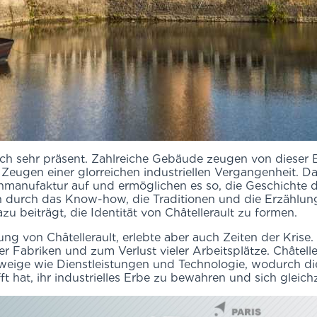
noch sehr präsent. Zahlreiche Gebäude zeugen von dieser 
mt Zeugen einer glorreichen industriellen Vergangenheit
anufaktur auf und ermöglichen es so, die Geschichte di
h durch das Know-how, die Traditionen und die Erzählun
zu beiträgt, die Identität von Châtellerault zu formen.
ung von Châtellerault, erlebte aber auch Zeiten der Krise. 
r Fabriken und zum Verlust vieler Arbeitsplätze. Châtelle
zweige wie Dienstleistungen und Technologie, wodurch di
afft hat, ihr industrielles Erbe zu bewahren und sich glei