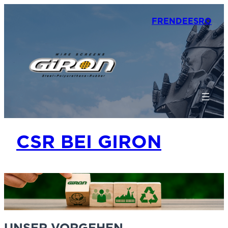
FR
EN
DE
ES
RO
CSR BEI GIRON
UNSER VORGEHEN