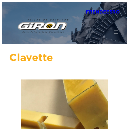
FR
EN
DE
ES
RO
Clavette