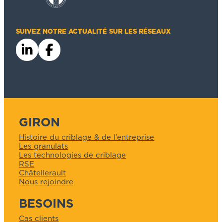
SUIVEZ NOTRE ACTUALITÉ SUR LES RÉSEAUX
GIRON
Histoire du criblage & de l’entreprise
Les granulats
Les technologies de criblage
RSE
Châtellerault
Nous rejoindre
BESOINS
Cas clients