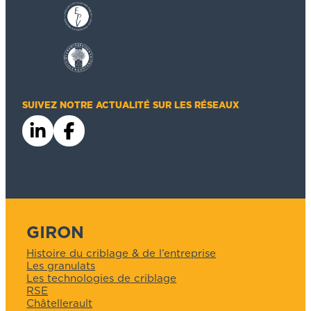
SUIVEZ NOTRE ACTUALITÉ SUR LES RÉSEAUX
GIRON
Histoire du criblage & de l’entreprise
Les granulats
Les technologies de criblage
RSE
Châtellerault