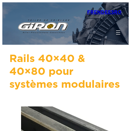
FR
EN
DE
ES
RO
Rails 40×40 &
40×80 pour
systèmes modulaires