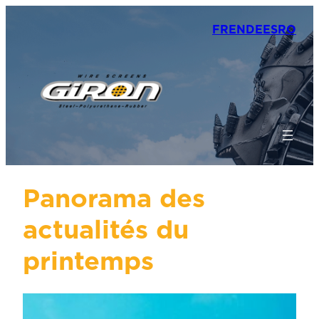
FR
EN
DE
ES
RO
Panorama des
actualités du
printemps