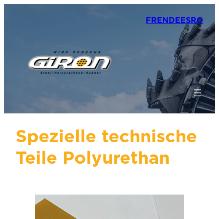
FR
EN
DE
ES
RO
Spezielle technische
Teile Polyurethan