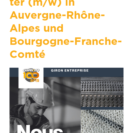
ter (m/w) in
Auvergne-Rhône-
Alpes und
Bourgogne-Franche-
Comté