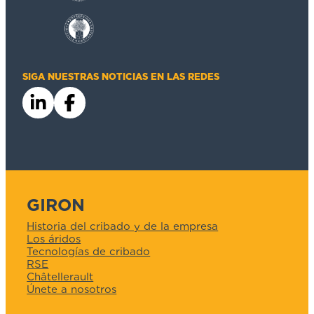
SIGA NUESTRAS NOTICIAS EN LAS REDES
GIRON
Historia del cribado y de la empresa
Los áridos
Tecnologías de cribado
RSE
Châtellerault
Únete a nosotros