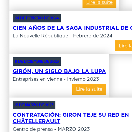
Lire la suite
24 DE FEBRERO DE 2024
CIEN AÑOS DE LA SAGA INDUSTRIAL DE 
La Nouvelle République - Febrero de 2024
Lire l
9 DE DICIEMBRE DE 2023
GIRÓN, UN SIGLO BAJO LA LUPA
Entreprises en vienne - invierno 2023
Lire la suite
21 DE MARZO DE 2023
CONTRATACIÓN: GIRON TEJE SU RED EN
CHÂTELLERAULT
Centro de prensa - MARZO 2023