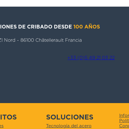
CIONES DE CRIBADO DESDE
100 AÑOS
 ZI Nord - 86100 Châtellerault Francia
+33 (0)5 49 21 03 22
ITOS
SOLUCIONES
Info
Polí
Cond
es
Tecnología del acero