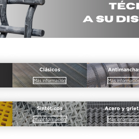
Clásicos
Antimancha
Más información
Más informació
Sintéticos
Acero y griet
Más información
Más informació