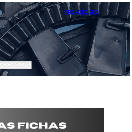
FR
EN
DE
ES
RO
N
DESCARGAS