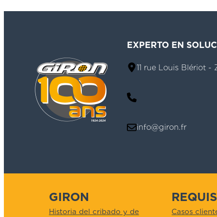
EXPERTO EN SOLU
11 rue Louis Blériot -
info@giron.fr
GIRON
REQUIS
Historia del cribado y de
Casos client