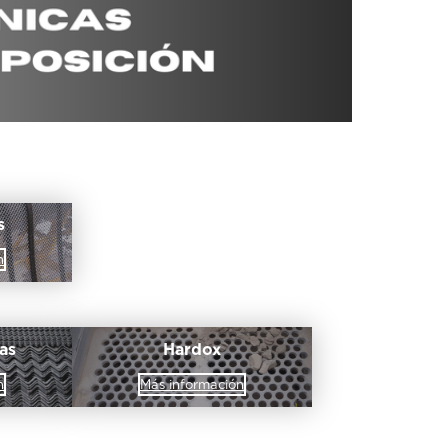
s
n
as
Hardox
n
Más información