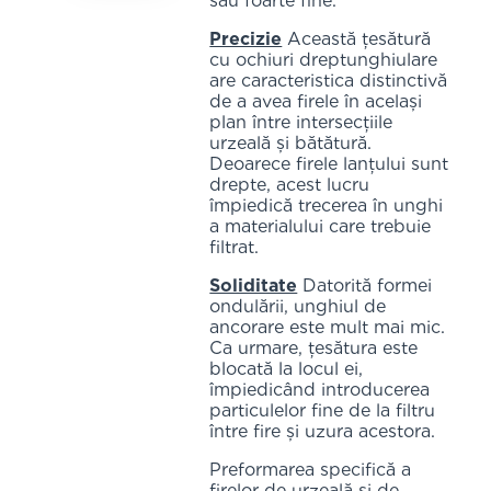
sau foarte fine.
Precizie
Această țesătură
cu ochiuri dreptunghiulare
are caracteristica distinctivă
de a avea firele în același
plan între intersecțiile
urzeală și bătătură.
Deoarece firele lanțului sunt
drepte, acest lucru
împiedică trecerea în unghi
a materialului care trebuie
filtrat.
Soliditate
Datorită formei
ondulării, unghiul de
ancorare este mult mai mic.
Ca urmare, țesătura este
blocată la locul ei,
împiedicând introducerea
particulelor fine de la filtru
între fire și uzura acestora.
Preformarea specifică a
firelor de urzeală și de