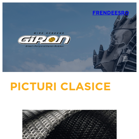
FR
EN
DE
ES
RO
PICTURI CLASICE