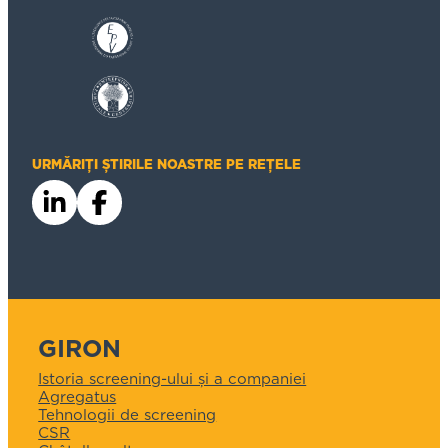
URMĂRIȚI ȘTIRILE NOASTRE PE REȚELE
GIRON
Istoria screening-ului și a companiei
Agregatus
Tehnologii de screening
CSR