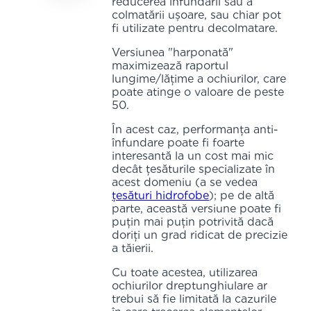
reducerea înfundării sau a
colmatării ușoare, sau chiar pot
fi utilizate pentru decolmatare.
Versiunea "harponată"
maximizează raportul
lungime/lățime a ochiurilor, care
poate atinge o valoare de peste
50.
În acest caz, performanța anti-
înfundare poate fi foarte
interesantă la un cost mai mic
decât țesăturile specializate în
acest domeniu (a se vedea
țesături hidrofobe
); pe de altă
parte, această versiune poate fi
puțin mai puțin potrivită dacă
doriți un grad ridicat de precizie
a tăierii.
Cu toate acestea, utilizarea
ochiurilor dreptunghiulare ar
trebui să fie limitată la cazurile