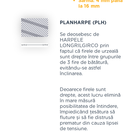
Sârmă: 4 mm până
la 16 mm
PLANHARPE (PLH)
Se deosebesc de
HARPELE
LONGRILGIRCO prin
faptul că firele de urzeală
sunt drepte între grupurile
de 3 fire de bătătură,
evitându-se astfel
înclinarea.
Deoarece firele sunt
drepte, acest lucru elimină
în mare măsură
posibilitatea de întindere,
împiedicând țesătura să
fluture și să fie distrusă
prematur din cauza lipsei
de tensiune.