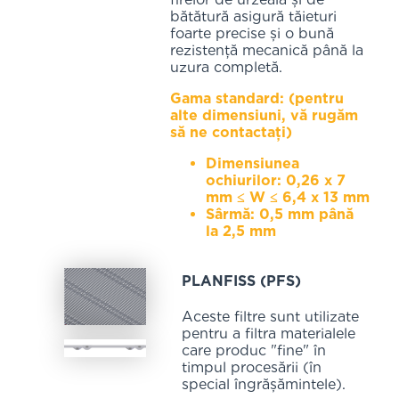
bătătură asigură tăieturi
foarte precise și o bună
rezistență mecanică până la
uzura completă.
Gama standard: (pentru
alte dimensiuni, vă rugăm
să ne contactați)
Dimensiunea
ochiurilor: 0,26 x 7
mm ≤ W ≤ 6,4 x 13 mm
Sârmă: 0,5 mm până
la 2,5 mm
PLANFISS (PFS)
Aceste filtre sunt utilizate
pentru a filtra materialele
care produc "fine" în
timpul procesării (în
special îngrășămintele).