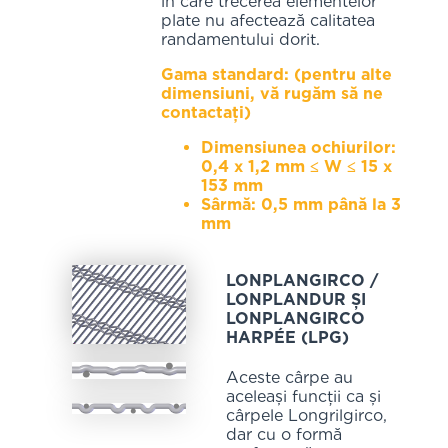
în care trecerea elementelor
plate nu afectează calitatea
randamentului dorit.
Gama standard: (pentru alte
dimensiuni, vă rugăm să ne
contactați)
Dimensiunea ochiurilor:
0,4 x 1,2 mm ≤ W ≤ 15 x
153 mm
Sârmă: 0,5 mm până la 3
mm
LONPLANGIRCO /
LONPLANDUR ȘI
LONPLANGIRCO
HARPÉE (LPG)
Aceste cârpe au
aceleași funcții ca și
cârpele Longrilgirco,
dar cu o formă