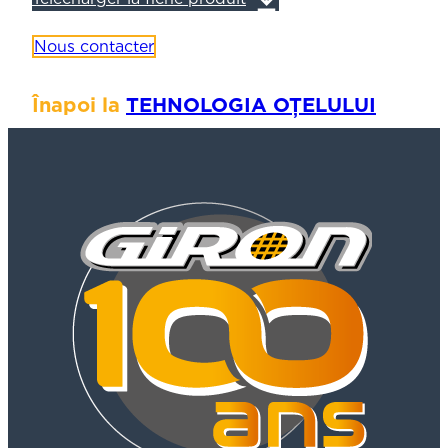
Nous contacter
Înapoi la
TEHNOLOGIA OȚELULUI