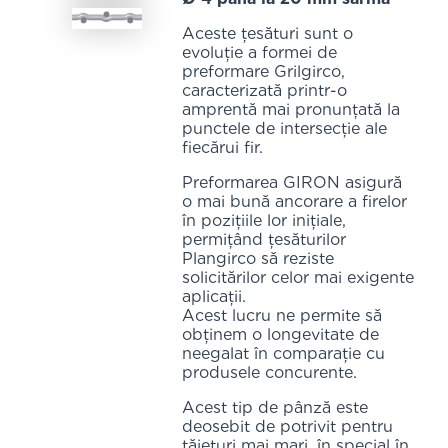
Aceste țesături sunt o
evoluție a formei de
preformare Grilgirco,
caracterizată printr-o
amprentă mai pronunțată la
punctele de intersecție ale
fiecărui fir.
Preformarea GIRON asigură
o mai bună ancorare a firelor
în pozițiile lor inițiale,
permițând țesăturilor
Plangirco să reziste
solicitărilor celor mai exigente
aplicații.
Acest lucru ne permite să
obținem o longevitate de
neegalat în comparație cu
produsele concurente.
Acest tip de pânză este
deosebit de potrivit pentru
tăieturi mai mari, în special în