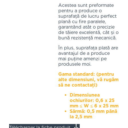
Acestea sunt preformate
pentru a produce o
suprafață de lucru perfect
plană cu fire paralele,
garantând atât o precizie
de tăiere excelentă, cât și o
bună rezistență mecanică.
În plus, suprafața plată are
avantajul de a produce
mai puține amenzi pe
produsele moi.
Gama standard: (pentru
alte dimensiuni, vă rugăm
să ne contactați)
Dimensiunea
ochiurilor: 0,6 x 25
mm ≤ W ≤ 6 x 25 mm
Sârmă: 0,5 mm până
la 2,5 mm
Télécharger la fiche produit