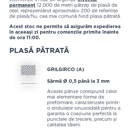
permanent
12.000 de metri pătrați de plasă de
oțel, reprezentând aproximativ 200 de referințe
de plasă/fiu, cea mai comună fiind plasa pătrată.
Acest stoc ne permite să asigurăm expedierea
în aceeași zi pentru comenzile primite înainte
de ora 11:00.
PLASĂ PĂTRATĂ
GRILGIRCO (A)
Sârmă Ø 0,5 până la 3 mm
Aceste pânze corespund celor
mai elementare forme de
preformare, caracterizate printr-
o ondulație sinusoidală pentru a
garanta o coeziune perfectă la
punctele de trecere, precum și
calitatea tăierii.