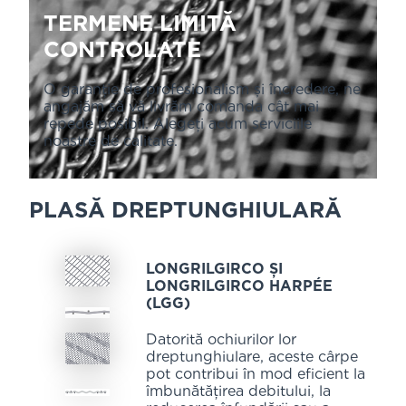
TERMENE LIMITĂ
CONTROLATE
O garanție de profesionalism și încredere, ne
angajăm să vă livrăm comanda cât mai
repede posibil. Alegeți acum serviciile
noastre de calitate.
PLASĂ DREPTUNGHIULARĂ
LONGRILGIRCO ȘI
LONGRILGIRCO HARPÉE
(LGG)
Datorită ochiurilor lor
dreptunghiulare, aceste cârpe
pot contribui în mod eficient la
îmbunătățirea debitului, la