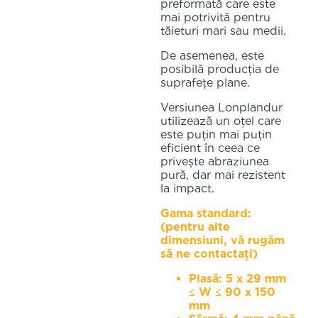
preformată care este
mai potrivită pentru
tăieturi mari sau medii.
De asemenea, este
posibilă producția de
suprafețe plane.
Versiunea Lonplandur
utilizează un oțel care
este puțin mai puțin
eficient în ceea ce
privește abraziunea
pură, dar mai rezistent
la impact.
Gama standard:
(pentru alte
dimensiuni, vă rugăm
să ne contactați)
Plasă: 5 x 29 mm
≤ W ≤ 90 x 150
mm