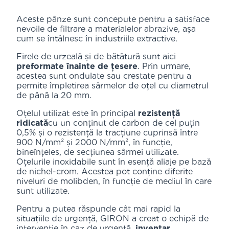
Aceste pânze sunt concepute pentru a satisface
nevoile de filtrare a materialelor abrazive, așa
cum se întâlnesc în industriile extractive.
Firele de urzeală și de bătătură sunt aici
preformate înainte de țesere
. Prin urmare,
acestea sunt ondulate sau crestate pentru a
permite împletirea sârmelor de oțel cu diametrul
de până la 20 mm.
Oțelul utilizat este în principal
rezistență
ridicată
cu un conținut de carbon de cel puțin
0,5% și o rezistență la tracțiune cuprinsă între
900 N/mm² și 2000 N/mm², în funcție,
bineînțeles, de secțiunea sârmei utilizate.
Oțelurile inoxidabile sunt în esență aliaje pe bază
de nichel-crom. Acestea pot conține diferite
niveluri de molibden, în funcție de mediul în care
sunt utilizate.
Pentru a putea răspunde cât mai rapid la
situațiile de urgență, GIRON a creat o echipă de
intervenție în caz de urgență.
inventar