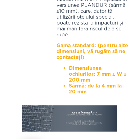
versiunea PLANDUR (sârmă
≥10 mm), care, datorită
utilizării oțelului special,
poate rezista la impacturi și
mai mari fără riscul de a se
rupe.
Gama standard: (pentru alte
dimensiuni, vă rugăm să ne
contactați)
Dimensiunea
ochiurilor: 7 mm ≤ W ≤
200 mm
Sârmă: de la 4 mm la
20 mm