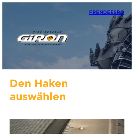
FR
EN
DE
ES
RO
Den Haken
auswählen