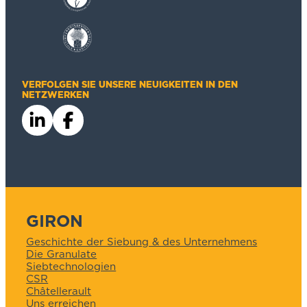
VERFOLGEN SIE UNSERE NEUIGKEITEN IN DEN
NETZWERKEN
GIRON
Geschichte der Siebung & des Unternehmens
Die Granulate
Siebtechnologien
CSR
Châtellerault
Uns erreichen