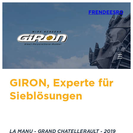
FR
EN
DE
ES
RO
GIRON, Experte für
Sieblösungen
LA MANU - GRAND CHATELLERAULT - 2019