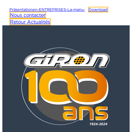
Präsentationen-ENTREPRISES-La-manu-
Download
Nous contacter
Retour Actualités