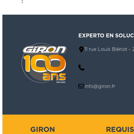
:
EXPERTO EN SOLU
11 rue Louis Blériot -
info@giron.fr
GIRON
REQUIS