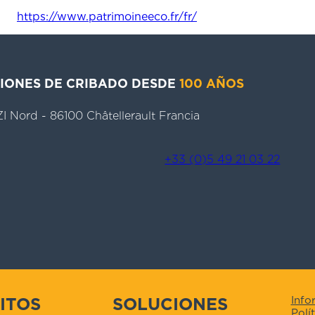
https://www.patrimoineeco.fr/fr/
CIONES DE CRIBADO DESDE
100 AÑOS
 ZI Nord - 86100 Châtellerault Francia
+33 (0)5 49 21 03 22
ITOS
SOLUCIONES
Info
Polí