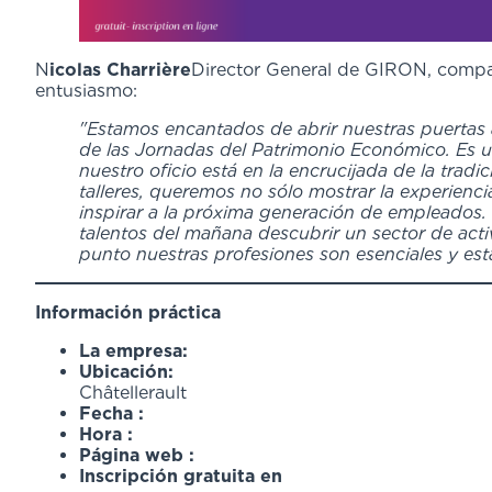
N
icolas Charrière
Director General de GIRON, compa
entusiasm
"Estamos encantados de abrir nuestras puertas a
de las Jornadas del Patrimonio Económico. Es 
nuestro oficio está en la encrucijada de la tradic
talleres, queremos no sólo mostrar la experienc
inspirar a la próxima generación de empleados. 
talentos del mañana descubrir un sector de ac
punto nuestras profesiones son esenciales y est
Información práctica
La empresa:
GIR
Ubicación:
11 rue Louis 
Châtellerault
Fecha :
Jueves 26 de
Hora :
De 10.00 a 
Página web :
Inscripción gratuita en