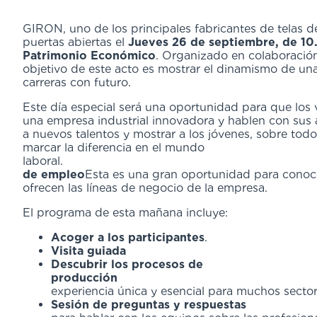
GIRON, uno de los principales fabricantes de telas de
puertas abiertas el
Jueves 26 de septiembre, de 10
Patrimonio Económico
. Organizado en colaboraci
objetivo de este acto es mostrar el dinamismo de una
carreras con futuro.
Este día especial será una oportunidad para que los v
una empresa industrial innovadora y hablen con sus a
a nuevos talentos y mostrar a los jóvenes, sobre todo
marcar la diferencia en el mundo
laboral
de empleo
Esta es una gran oportunidad para conoc
ofrecen las líneas de negocio de la empresa.
El programa de esta m
Acoger a los participantes
.
Visita guiada
el taller 
Descubrir los procesos de
producción
paños de c
experiencia única y esencial para muchos sector
Sesión de preguntas y respuestas
y