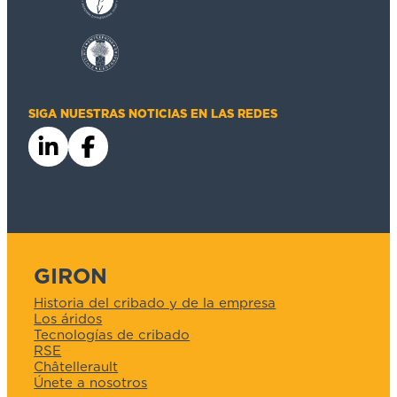
SIGA NUESTRAS NOTICIAS EN LAS REDES
GIRON
Historia del cribado y de la empresa
Los áridos
Tecnologías de cribado
RSE
Châtellerault
Únete a nosotros