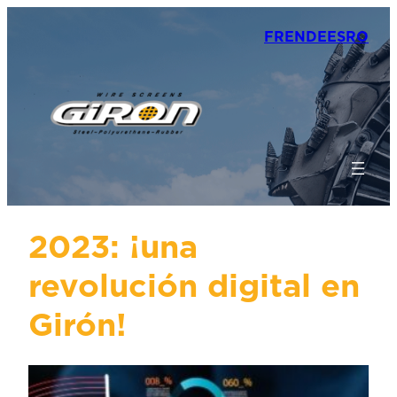
FR
EN
DE
ES
RO
2023: ¡una
revolución digital en
Girón!